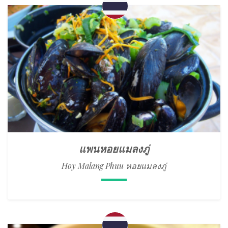
แพนหอยแมลงภู่
Hoy Malang Phuu หอยแมลงภู่