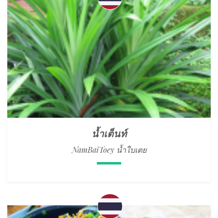
น้ำเต็นท์
NamBaiToey น้ำใบเตย