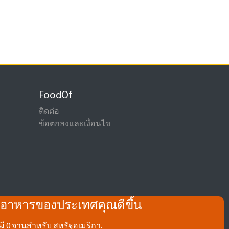
FoodOf
ติดต่อ
ข้อตกลงและเงื่อนไข
จักอาหารของประเทศคุณดีขึ้น
มี 0 จานสำหรับ สหรัฐอเมริกา.