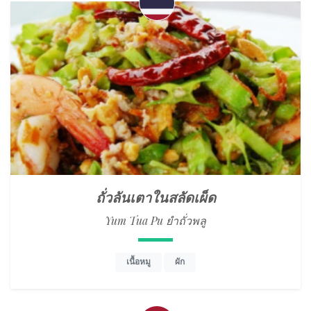
ถั่วลันเตาในสลัดเผ็ด
Yum Tua Pu ยำถั่วพลู
เนื้อหมู
ผัก