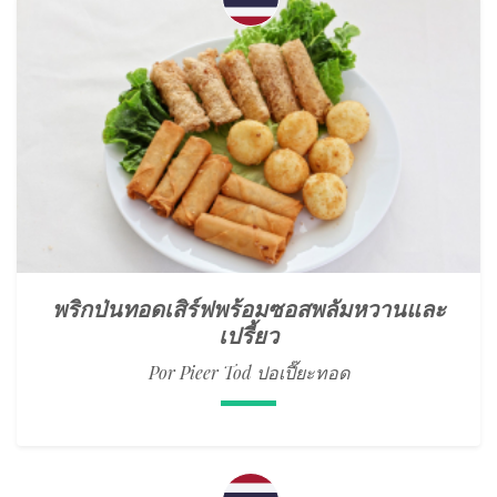
พริกป่นทอดเสิร์ฟพร้อมซอสพลัมหวานและ
เปรี้ยว
Por Pieer Tod ปอเปี๊ยะทอด