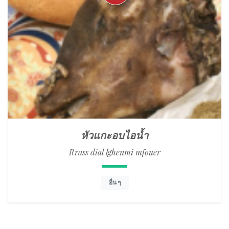
หัวแกะอบไอน้ำ
Rrass dial lghenmi mfouer
อื่น ๆ