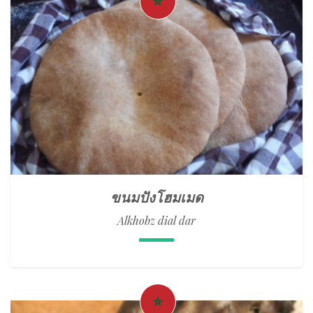
ขนมปังโฮมเมด
Alkhobz dial dar