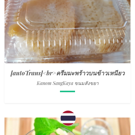
[autoTrans]<br>ครีมมะพร้าวบนข้าวเหนียว
Kanom SangKaya ขนมสังขยา