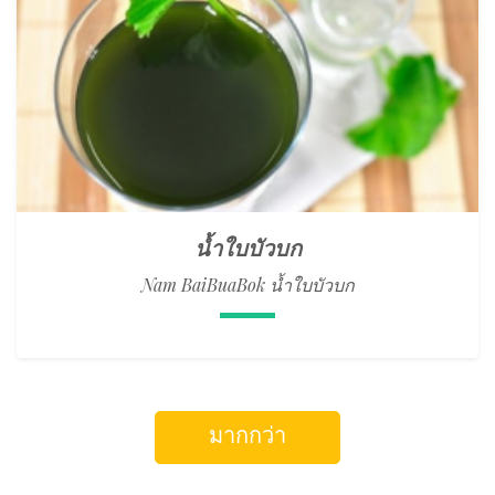
น้ำใบบัวบก
Nam BaiBuaBok น้ำใบบัวบก
มากกว่า