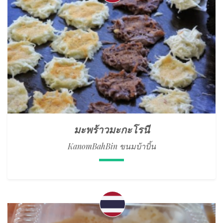
มะพร้าวมะกะโรนี
KanomBahBin ขนมบ้าบิ้น