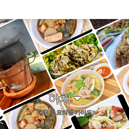
야채
태국 의 요리법 가이드