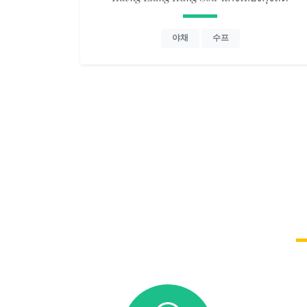
야채
수프