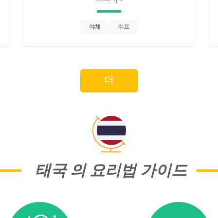
야채
수프
더
태국 의 요리법 가이드