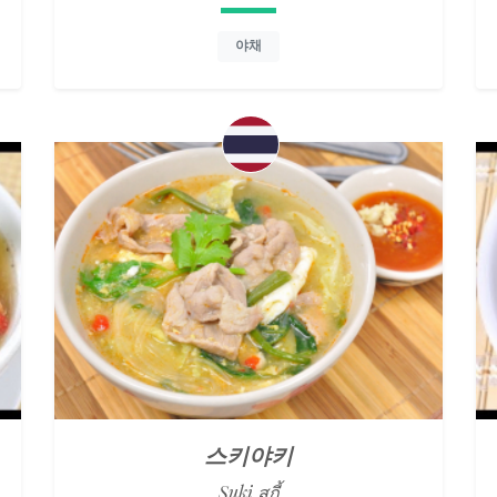
야채
스키야키
Suki สุกี้