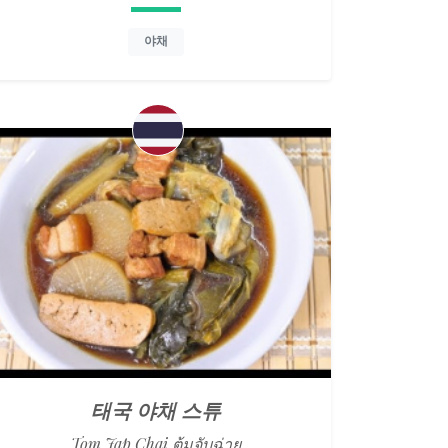
야채
태국 야채 스튜
Tom Jap Chai ต้มจับฉ่าย