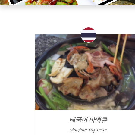
태국어 바베큐
Moogata หมูกะทะ