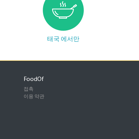
태국 에서만
FoodOf
접촉
이용 약관