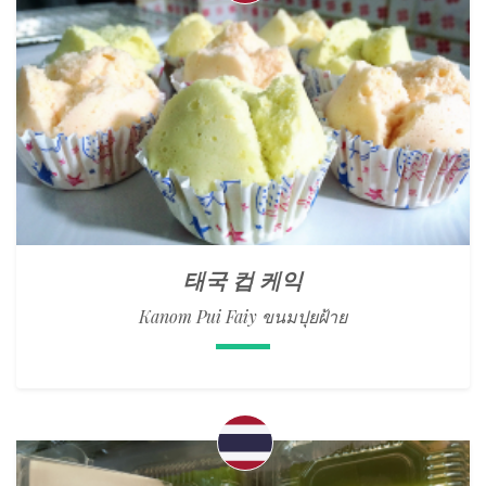
태국 컵 케익
Kanom Pui Faiy ขนมปุยฝ้าย