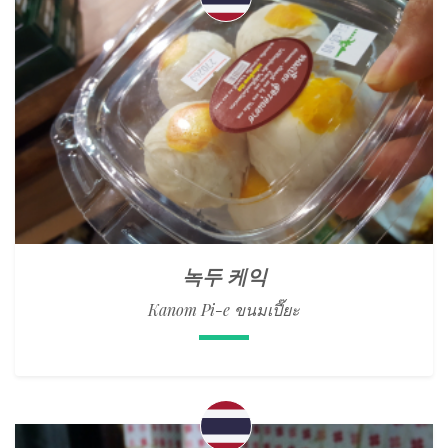
녹두 케익
Kanom Pi-e ขนมเปี๊ยะ