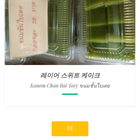
레이어 스위트 케이크
Kanom Chan Bai Toey ขนมชั้นใบเตย
더