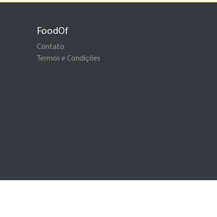
FoodOf
Contato
Termos e Condições