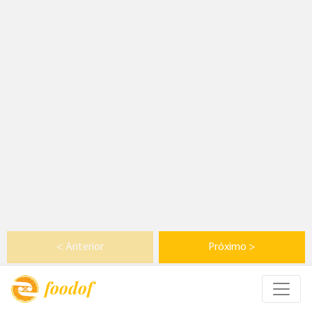
< Anterior
Próximo >
foodof