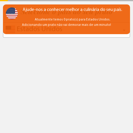
Selecione o país do seu prato
Ajude-nos a conhecer melhor a culinária do seu país.
Atualmente temos 0 prato(s) para Estados Unidos.
Adicionando um prato não vai demorar mais de um minuto!
Estados Unidos