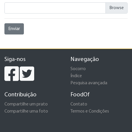
Enviar
Siga-nos
Navegação
Socorro
Índice
Pesquisa avançada
Contribuição
FoodOf
Compartilhe um prato
Contato
Compartilhe uma foto
Termos e Condições