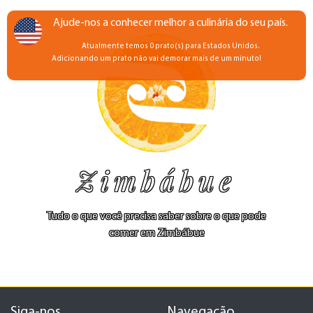
Ajude-nos a conhecer melhor a culinária do seu país.
Atualmente temos 0 prato(s) para Estados Unidos.
Adicionando um prato não vai demorar mais de um minuto!
Zimbábue
Tudo o que você precisa saber sobre o que pode
comer em Zimbábue
Siga-nos
Navegação