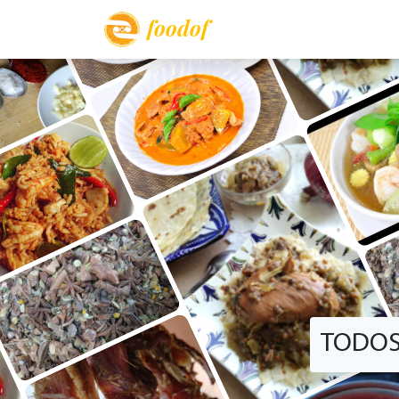
foodof
TODOS