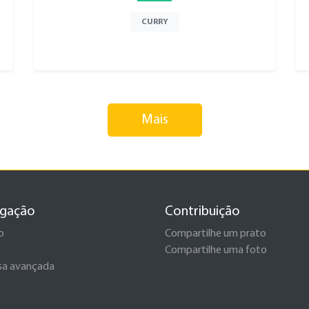
CURRY
Mais
gação
Contribuição
o
Compartilhe um prato
Compartilhe uma foto
sa avançada