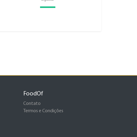
FoodOf
Contato
Termos e Condições