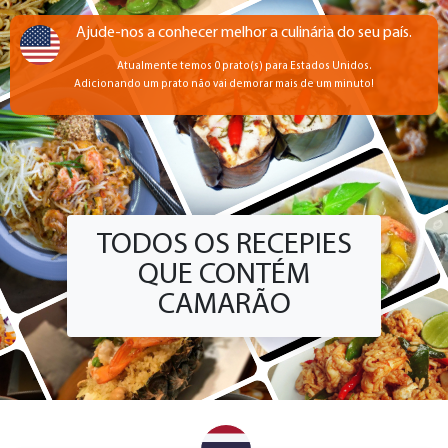
Ajude-nos a conhecer melhor a culinária do seu país.
Atualmente temos 0 prato(s) para Estados Unidos.
Adicionando um prato não vai demorar mais de um minuto!
TODOS OS RECEPIES
QUE CONTÉM
CAMARÃO