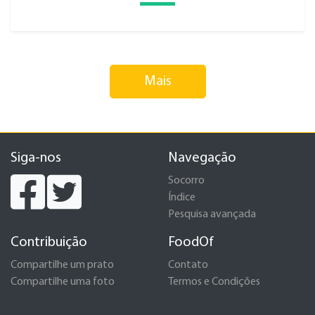
Mais
Siga-nos
Navegação
Socorro
Índice
Pesquisa avançada
Contribuição
FoodOf
Compartilhe um prato
Contato
Compartilhe uma foto
Termos e Condições