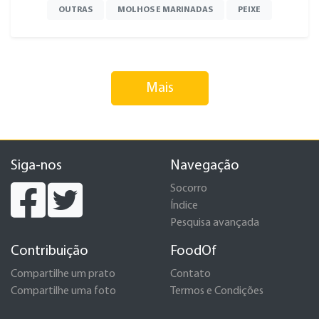
OUTRAS
MOLHOS E MARINADAS
PEIXE
Mais
Siga-nos
Navegação
Socorro
Índice
Pesquisa avançada
Contribuição
FoodOf
Compartilhe um prato
Contato
Compartilhe uma foto
Termos e Condições