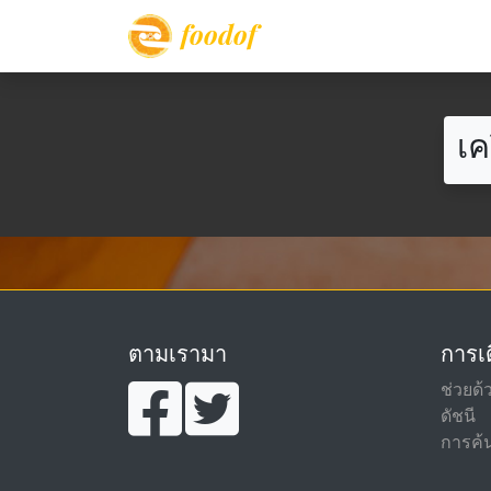
foodof
เค
ตามเรามา
การเด
ช่วยด้
ดัชนี
การค้น