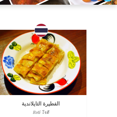
الفطيرة التايلاندية
Roti โรตี