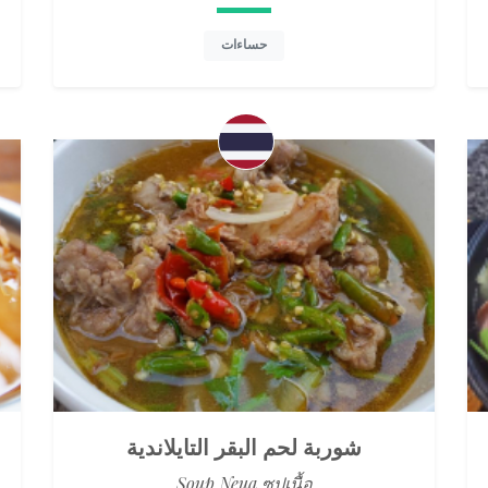
حساءات
شوربة لحم البقر التايلاندية
Soup Neua ซุปเนื้อ