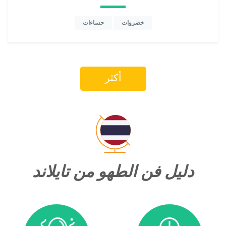
خضروات
حساءات
أكثر
دليل فن الطهو من تايلاند