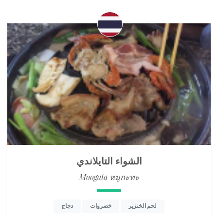
الشواء التايلاندي
Moogata หมูกะทะ
لحم الخنزير
خضروات
دجاج