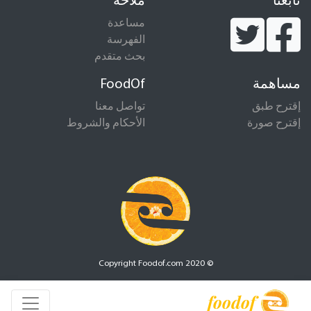
تابعنا
ملاحة
مساعدة
الفهرسة
بحث متقدم
مساهمة
FoodOf
إقترح طبق
تواصل معنا
إقترح صورة
الأحكام والشروط
© Copyright Foodof.com 2020
foodof