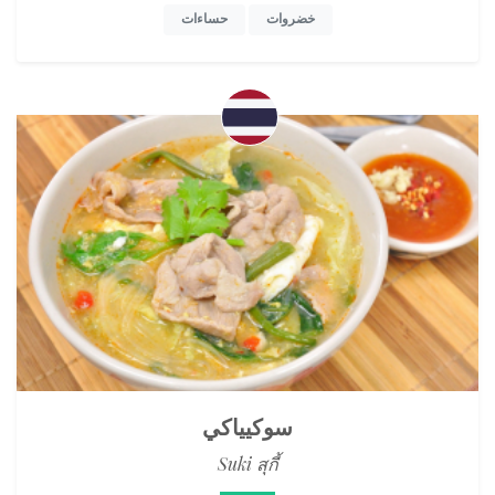
خضروات
حساءات
سوكيياكي
Suki สุกี้