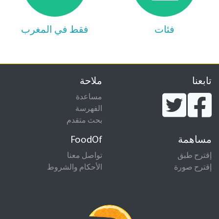
فئات
فقط في المغرب
تابعنا
ملاحة
مساعدة
الفهرسة
بحث متقدم
مساهمة
FoodOf
إقترح طبق
تواصل معنا
إقترح صورة
الأحكام والشروط