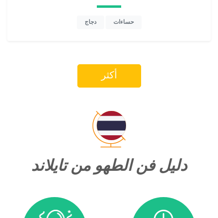
حساءات
دجاج
أكثر
دليل فن الطهو من تايلاند