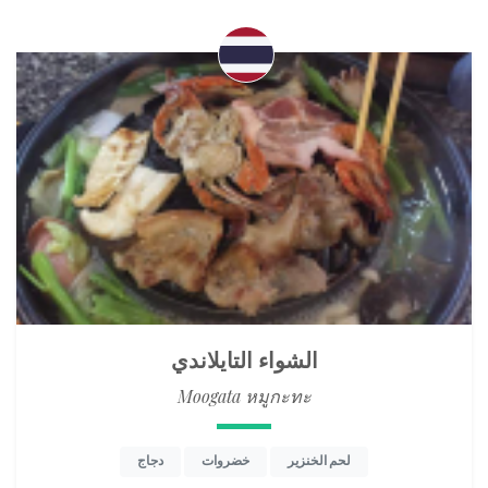
الشواء التايلاندي
Moogata หมูกะทะ
لحم الخنزير
خضروات
دجاج