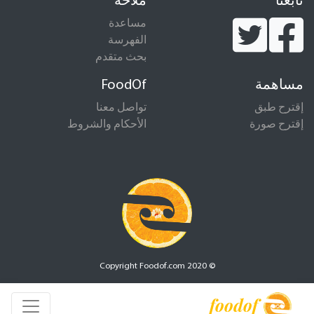
تابعنا
ملاحة
مساعدة
الفهرسة
بحث متقدم
مساهمة
FoodOf
إقترح طبق
تواصل معنا
إقترح صورة
الأحكام والشروط
© Copyright Foodof.com 2020
foodof