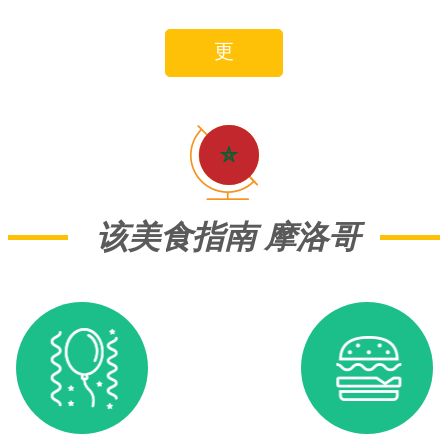
更
该美食指南 摩洛哥