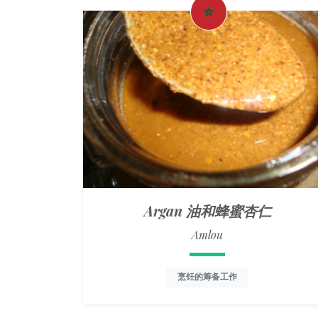
Argan 油和蜂蜜杏仁
Amlou
烹饪的筹备工作