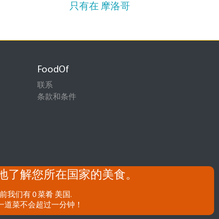
只有在 摩洛哥
FoodOf
联系
条款和条件
地了解您所在国家的美食。
前我们有 0 菜肴 美国.
一道菜不会超过一分钟！