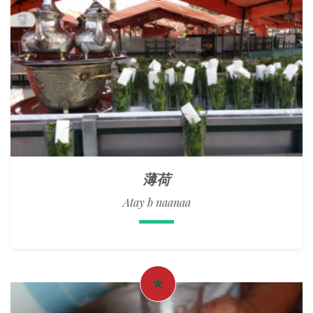
薄荷
Atay b naanaa