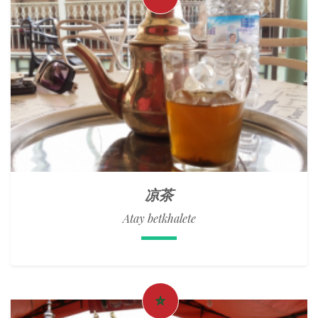
凉茶
Atay betkhalete