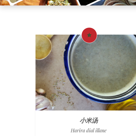
小米汤
Harira dial illane