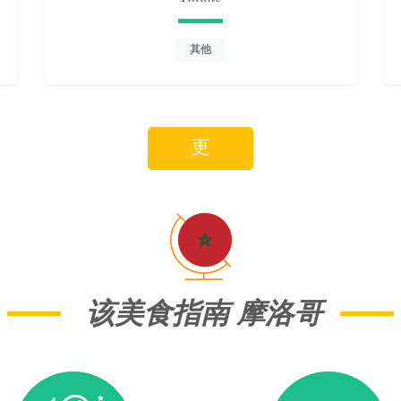
其他
更
该美食指南 摩洛哥