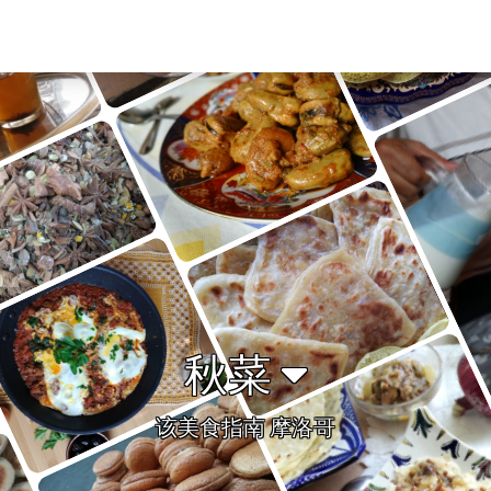
秋菜
该美食指南 摩洛哥