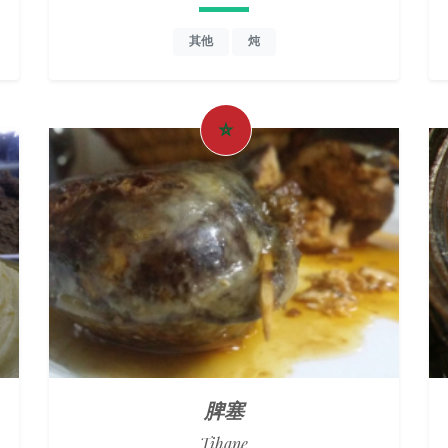
其他
炖
脾塞
Tihane