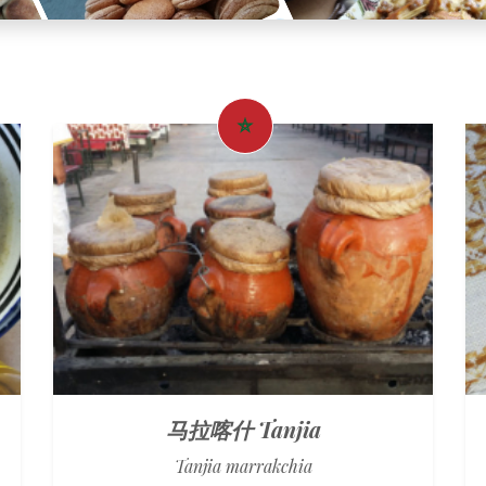
马拉喀什 Tanjia
Tanjia marrakchia