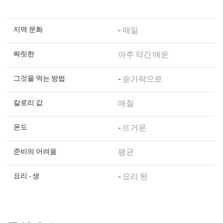
지역 문화
-
매일
짜릿한
아주 약간 매운
그것을 먹는 방법
-
숟가락으로
칼로리 값
매질
온도
-
뜨거운
준비의 어려움
평균
요리 - 생
-
요리 된