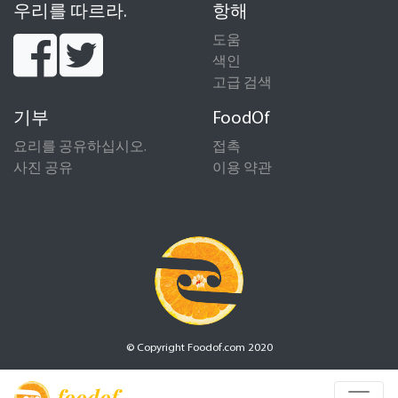
우리를 따르라.
항해
도움
색인
고급 검색
기부
FoodOf
요리를 공유하십시오.
접촉
사진 공유
이용 약관
© Copyright Foodof.com 2020
foodof