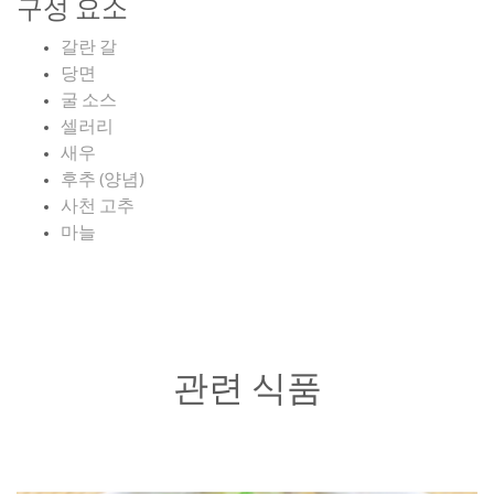
구성 요소
갈란 갈
당면
굴 소스
셀러리
새우
후추 (양념)
사천 고추
마늘
관련 식품