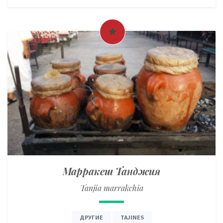
Марракеш Танджия
Tanjia marrakchia
ДРУГИЕ
TAJINES