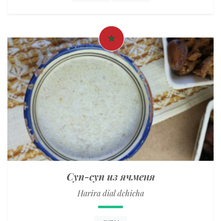
Суп-суп из ячменя
Harira dial dchicha