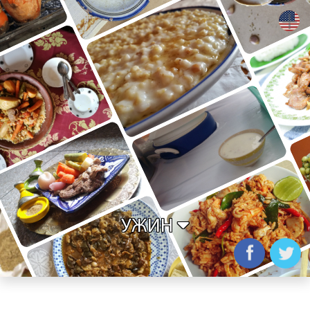
+
УЖИН