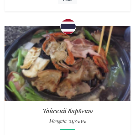
PORC
Тайский барбекю
Moogata หมูกะทะ