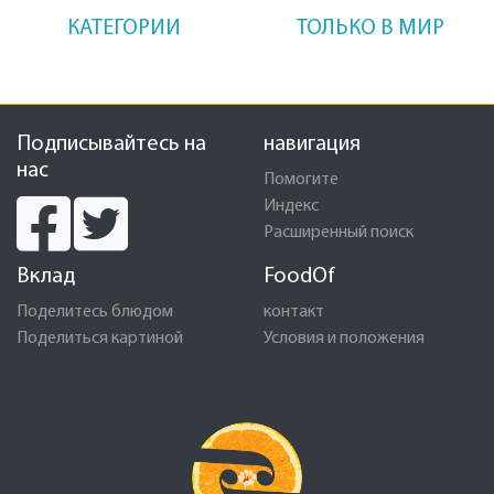
КАТЕГОРИИ
ТОЛЬКО В МИР
Подписывайтесь на
навигация
нас
Помогите
Индекс
Расширенный поиск
Вклад
FoodOf
Поделитесь блюдом
контакт
Поделиться картиной
Условия и положения