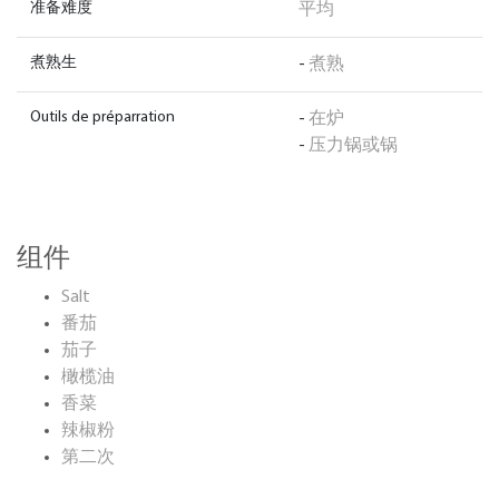
准备难度
平均
煮熟生
-
煮熟
Outils de préparration
-
在炉
-
压力锅或锅
组件
Salt
番茄
茄子
橄榄油
香菜
辣椒粉
第二次