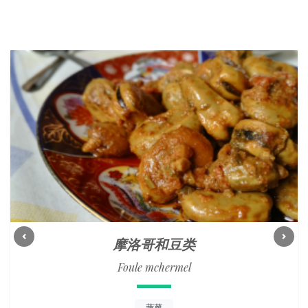
摩洛哥和豆类
Previous
Next
Foule mchermel