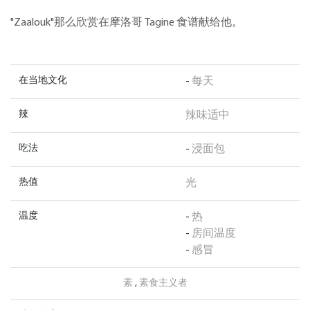
"Zaalouk"那么欣赏在摩洛哥 Tagine 食谱献给他。
在当地文化
-
每天
辣
辣味适中
吃法
-
浸面包
热值
光
温度
-
热
-
房间温度
-
感冒
素
,
素食主义者