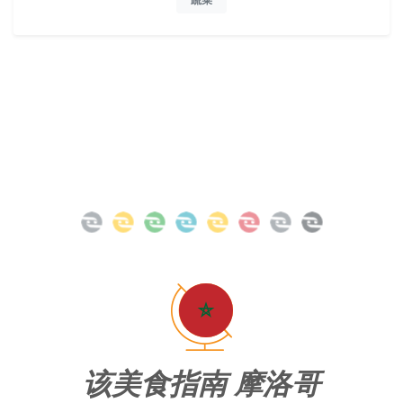
蔬菜
该美食指南 摩洛哥