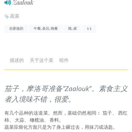
Zaalouk
蔬菜
在家做的
午餐
,
条目
,
晚餐
辣
,
咸
$ $
描述的
关于这个菜
组件
茄子，摩洛哥准备"Zaalouk"。素食主义
者入境味不错，很爱。
有几个品种的这道菜。然而，基础仍然相同︰ 茄子、 西红
柿、 大蒜、 橄榄油、 香料。
蔬菜应熔化方面只是为了身上碾过去，用抹刀或汤匙。