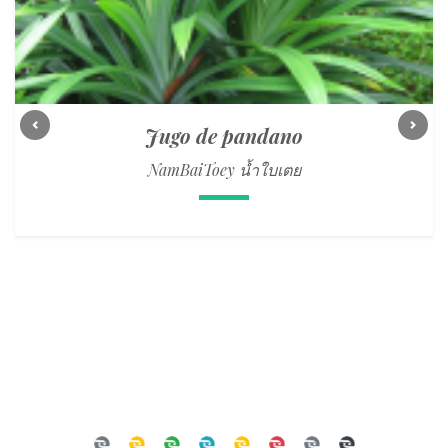
Jugo de pandano
Previous
Next
NamBaiToey น้ำใบเตย