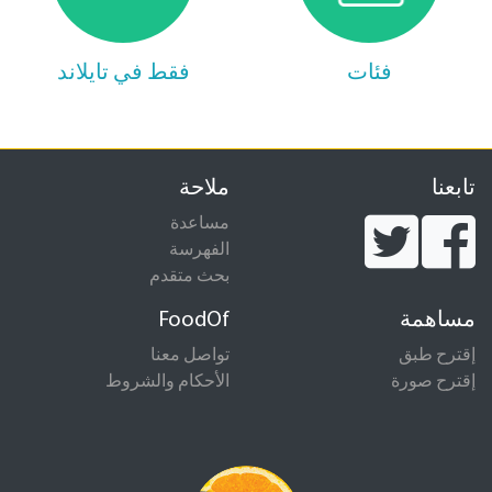
فئات
فقط في تايلاند
تابعنا
ملاحة
مساعدة
الفهرسة
بحث متقدم
مساهمة
FoodOf
إقترح طبق
تواصل معنا
إقترح صورة
الأحكام والشروط