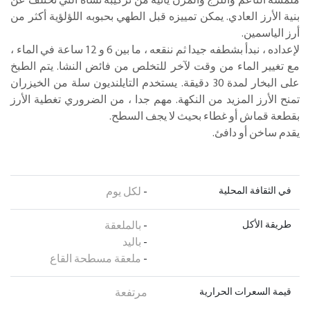
ملمسه الناعم واللزج والمرن يأتيه من تركيبة نشاه التي تختلف عن
بنية الأرز العادي. يمكن تمييزه قبل الطهي بحبوبه اللؤلؤية أكثر من
أرز الياسمين.
لإعداده ، نبدأ بشطفه جيدا ثم ننقعه ، ما بين 6 و 12 ساعة في الماء ،
مع تغيير الماء من وقت لآخر للتخلص من فائض النشا. يتم الطبخ
على البخار لمدة 30 دقيقة. يستخدم التايلنديون سلة من الخيزران
تمنح الأرز المزيد من النكهة. مهم جدا ، من الضروري تغطية الأرز
بقطعة قماش أو غطاء بحيث لا يجف السطح.
يقدم ساخن أو دافئ.
في الثقافة المحلية
-
لكل يوم
طريقة الأكل
-
بالملعقة
-
باليد
-
ملعقة مسطحة القاع
قيمة السعرات الحرارية
مرتفعة