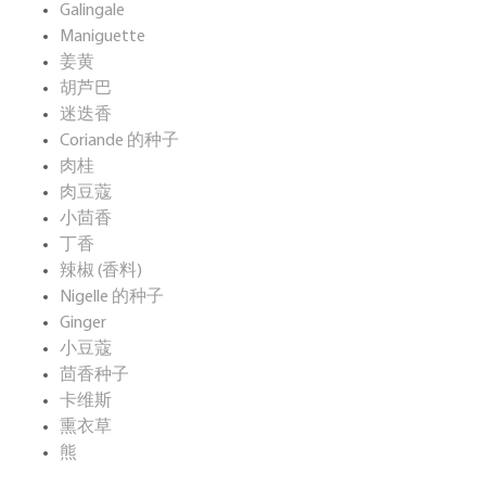
Galingale
Maniguette
姜黄
胡芦巴
迷迭香
Coriande 的种子
肉桂
肉豆蔻
小茴香
丁香
辣椒 (香料)
Nigelle 的种子
Ginger
小豆蔻
茴香种子
卡维斯
熏衣草
熊