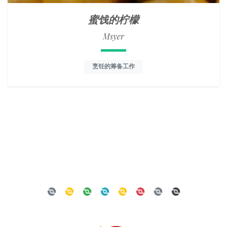
蜜饯的柠檬
Msyer
烹饪的筹备工作