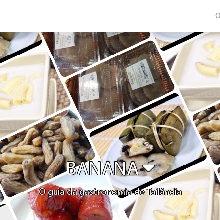
O
BANANA
O guia da gastronomia de Tailândia