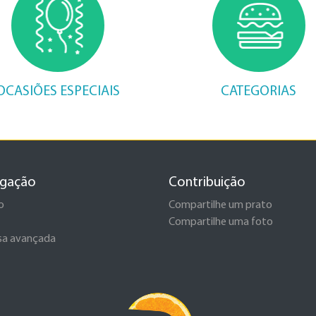
OCASIÕES ESPECIAIS
CATEGORIAS
gação
Contribuição
o
Compartilhe um prato
Compartilhe uma foto
sa avançada