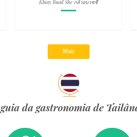
Kluay Buad She กล้วยบวชชี
Mais
guia da gastronomia de Tailân