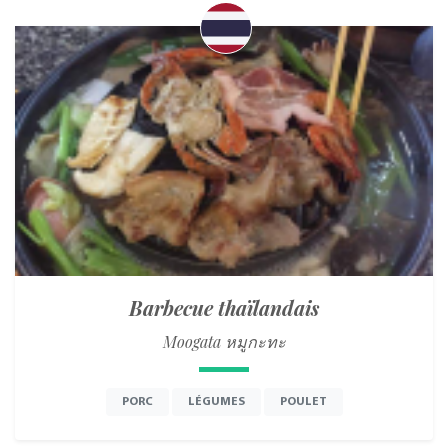
Barbecue thaïlandais
Moogata หมูกะทะ
PORC
LÉGUMES
POULET