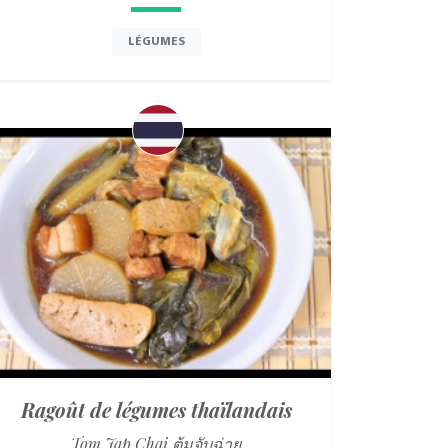
LÉGUMES
Ragoût de légumes thaïlandais
Tom Jap Chai ต้มจับฉ่าย