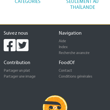
CATÉGORIES
SEULEMENT AU
THAÏLANDE
Suivez nous
Navigation
Aide
Index
Recherche avancée
Contribution
FoodOf
Partager un plat
Contact
Partager une image
Conditions générales