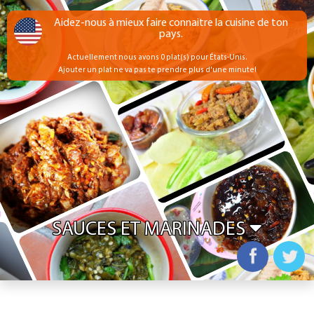
Aidez-nous à mieux faire connaitre la cuisine de ton
pays.
Actuellement nous avons 0 plat(s) pour États-Unis.
Ajouter un plat ne va pas te prendre plus d'une minute!
SAUCES ET MARINADES