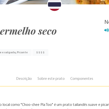
N
ermelho seco
e e salgada
,
Picante
$ $ $ $
Descrição
Sobre este prato
Componentes
o local como "Choo-chee Pla Too" é um prato tailandês suave e pic