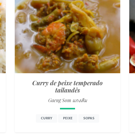
Curry de peixe temperado
tailandês
Gaeng Som แกงส้ม
CURRY
PEIXE
SOPAS