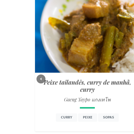
Peixe tailandês, curry de manhã,
Previous
curry
Gaeng Taypo แกงเทโพ
CURRY
PEIXE
SOPAS