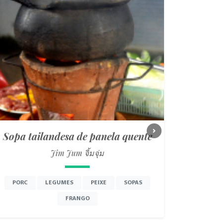
Sopa tailandesa de panela quente
Next
Jim Jum จิ้มจุ่ม
PORC
LEGUMES
PEIXE
SOPAS
FRANGO