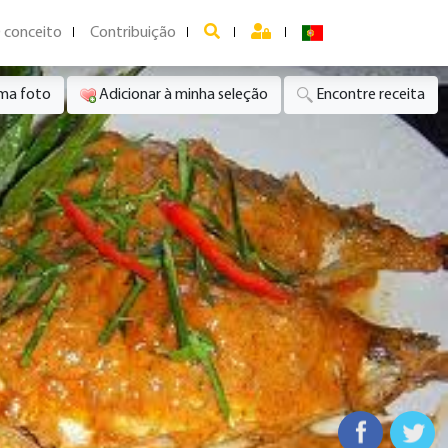
 conceito
Contribuição
uma foto
Adicionar à minha seleção
Encontre receita