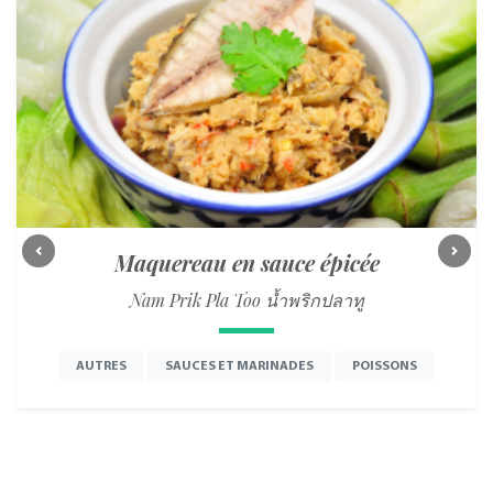
Maquereau en sauce épicée
Previous
Next
Nam Prik Pla Too น้ำพริกปลาทู
AUTRES
SAUCES ET MARINADES
POISSONS