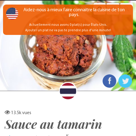
Aidez-nous à mieux faire connaitre la cuisine de ton
pays.
Actuellement nous avons 0 plat(s) pour États-Unis.
Ajouter un plat ne va pas te prendre plus d'une minute!
13.5k
vues
Sauce au tamarin