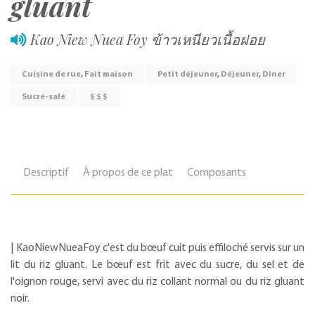
gluant
Kao Niew Nuea Foy ข้าวเหนียวเนื้อฝอย
Cuisine de rue
,
Fait maison
Petit déjeuner
,
Déjeuner
,
Dîner
Sucré-salé
$ $ $
Descriptif
À propos de ce plat
Composants
| KaoNiewNueaFoy c'est du bœuf cuit puis effiloché servis sur un
lit du riz gluant. Le bœuf est frit avec du sucre, du sel et de
l'oignon rouge, servi avec du riz collant normal ou du riz gluant
noir.