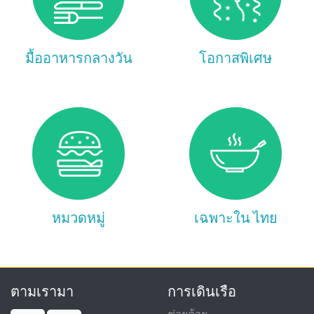
มื้ออาหารกลางวัน
โอกาสพิเศษ
หมวดหมู่
เฉพาะใน ไทย
ตามเรามา
การเดินเรือ