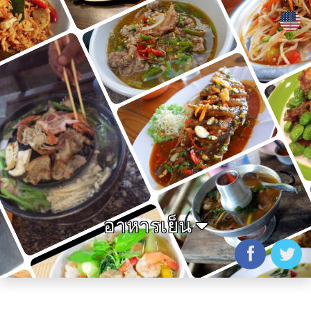
+
อาหารเย็น