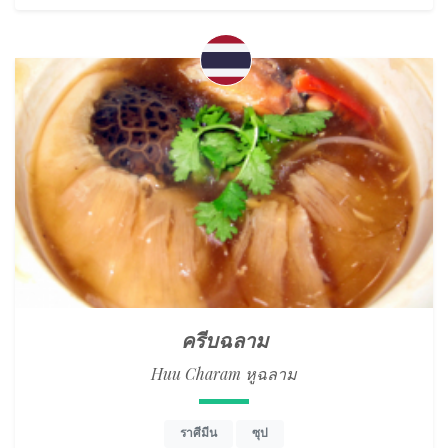
ครีบฉลาม
Huu Charam หูฉลาม
ราศีมีน
ซุป