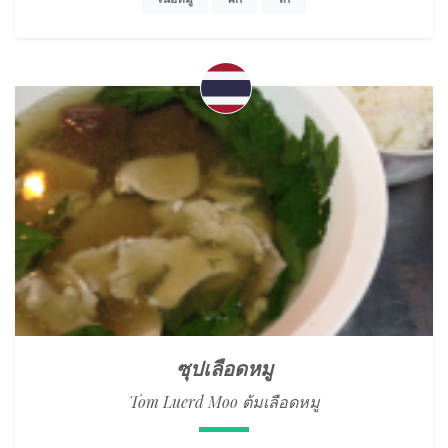
เนื้อหมู
ผัก
ไก่
ซุปเลือดหมู
Tom Luerd Moo ต้มเลือดหมู