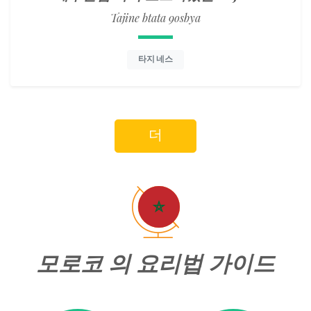
Tajine btata 9osbya
타지 네스
더
모로코 의 요리법 가이드