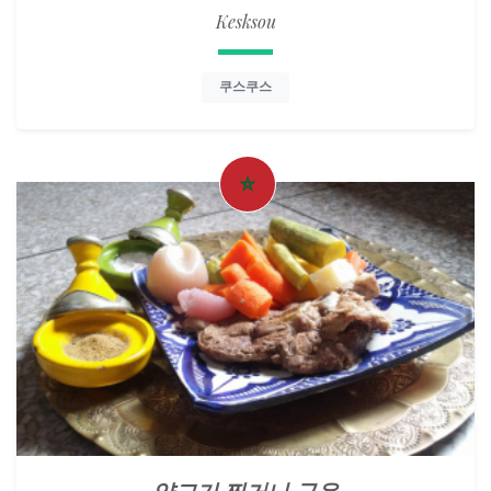
Kesksou
쿠스쿠스
양고기 찐거나 구운