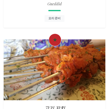
Gueddid
요리 준비
고기 꼬치