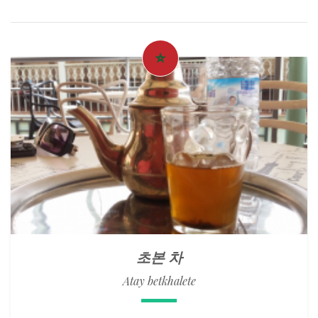
초본 차
Atay betkhalete