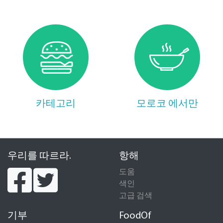
카테고리
모로코 에서만
우리를 따르라.
항해
도움
색인
고급 검색
기부
FoodOf