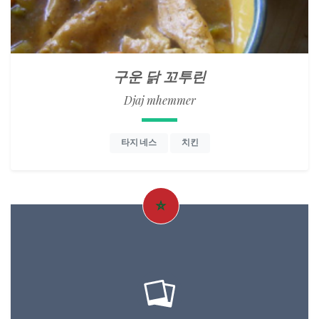
구운 닭 꼬투린
Djaj mhemmer
타지 네스
치킨