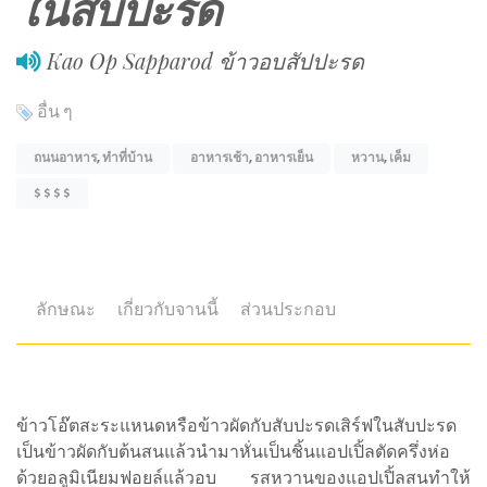
ในสับปะรด
Kao Op Sapparod ข้าวอบสัปปะรด
อื่น ๆ
ถนนอาหาร
,
ทำที่บ้าน
อาหารเช้า
,
อาหารเย็น
หวาน
,
เค็ม
$ $ $ $
ลักษณะ
เกี่ยวกับจานนี้
ส่วนประกอบ
ข้าวโอ๊ตสะระแหนดหรือข้าวผัดกับสับปะรดเสิร์ฟในสับปะรด
เป็นข้าวผัดกับต้นสนแล้วนำมาหั่นเป็นชิ้นแอปเปิ้ลตัดครึ่งห่อ
ด้วยอลูมิเนียมฟอยล์แล้วอบ รสหวานของแอปเปิ้ลสนทำให้