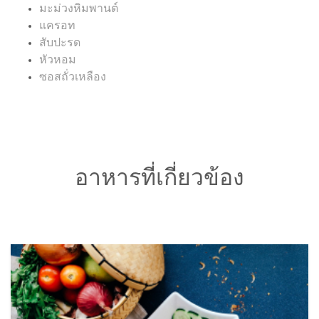
มะม่วงหิมพานต์
แครอท
สับปะรด
หัวหอม
ซอสถั่วเหลือง
อาหารที่เกี่ยวข้อง