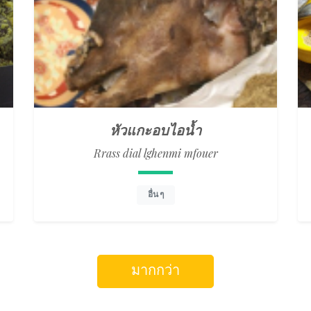
หัวแกะอบไอน้ำ
Rrass dial lghenmi mfouer
อื่น ๆ
มากกว่า