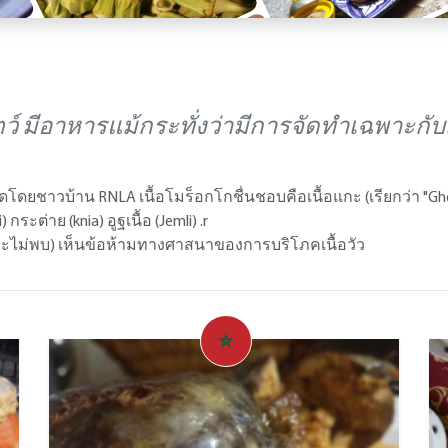
อสัตว์ มีอาหารแม้กระทั่งว่ามีการจัดทำเฉพาะกับเ
โดยชาวบ้าน RNLA เนื้อโมร็อกโกชื่นชอบคือเนื้อแกะ (เรียกว่า "Ghenmi
) กระต่าย (knia) อูฐเนื้อ (Jemli) .r
ันจะไม่พบ) เห็นข้อห้ามทางศาสนาของการบริโภคเนื้อวัว