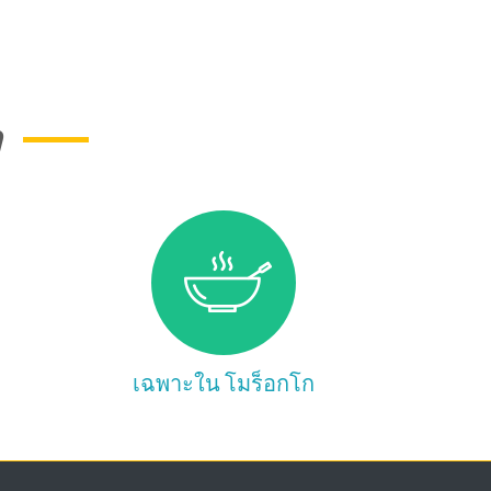
ก
เฉพาะใน โมร็อกโก