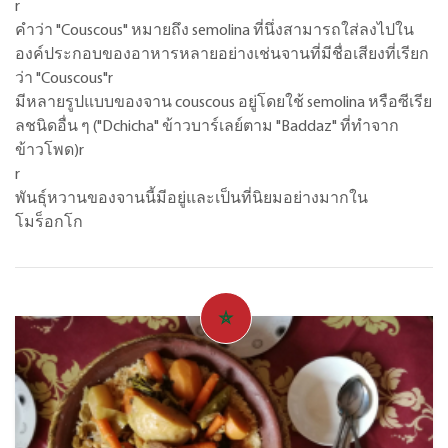
r
คำว่า "Couscous" หมายถึง semolina ที่นึ่งสามารถใส่ลงไปใน
องค์ประกอบของอาหารหลายอย่างเช่นจานที่มีชื่อเสียงที่เรียก
ว่า "Couscous"r
มีหลายรูปแบบของจาน couscous อยู่โดยใช้ semolina หรือซีเรีย
ลชนิดอื่น ๆ ("Dchicha" ข้าวบาร์เลย์ตาม "Baddaz" ที่ทำจาก
ข้าวโพด)r
r
พันธุ์หวานของจานนี้มีอยู่และเป็นที่นิยมอย่างมากใน
โมร็อกโก