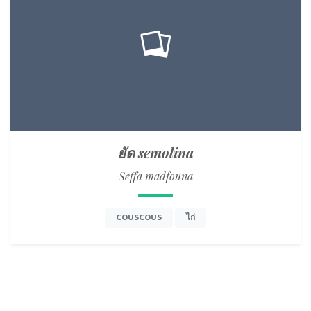
ยัด semolina
Seffa madfouna
COUSCOUS
ไก่