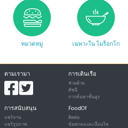
หมวดหมู่
เฉพาะใน โมร็อกโก
ตามเรามา
การเดินเรือ
ช่วยด้วย
ดัชนี
การค้นหาขั้นสูง
การสนับสนุน
FoodOf
แชร์จาน
ติดต่อ
แชร์รูปภาพ
ข้อตกลงและเงื่อนไข