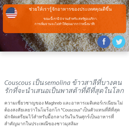
ช่วยให้เรารู้จักอาหารของประเทศคุณดีขึ้น
ขณะนี้เรามี 0 จานสำหรับ สหรัฐอเมริกา.
การเพิ่มจานจะไม่ทำให้คุณมากกว่าหนึ่งนาที!
COUSCOUS
Couscous เป็น semolina ข้าวสาลีที่บางคน
รักที่จะนำเสนอเป็นพาสต้าที่ดีที่สุดในโลก
ความเชี่ยวชาญของ Maghreb และอาหารเมดิเตอร์เรเนียน ไม่
ต้องสงสัยเลยว่าในโมร็อกโก "Couscous" เป็นตัวแทนที่ดีที่สุด
มักจัดเตรียมไว้สำหรับมื้อกลางวันในวันศุกร์เป็นอาหารที่
สำคัญมากในประเพณีของชาวมุสลิมr