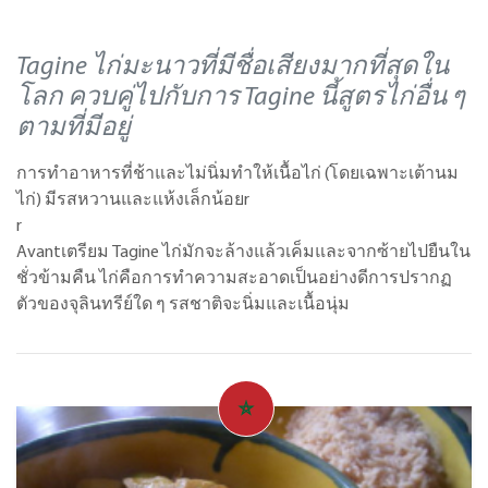
Tagine ไก่มะนาวที่มีชื่อเสียงมากที่สุดใน
โลก ควบคู่ไปกับการ Tagine นี้สูตรไก่อื่น ๆ
ตามที่มีอยู่
การทำอาหารที่ช้าและไม่นิ่มทำให้เนื้อไก่ (โดยเฉพาะเต้านม
ไก่) มีรสหวานและแห้งเล็กน้อยr
r
Avantเตรียม Tagine ไก่มักจะล้างแล้วเค็มและจากซ้ายไปยืนใน
ชั่วข้ามคืน ไก่คือการทำความสะอาดเป็นอย่างดีการปรากฏ
ตัวของจุลินทรีย์ใด ๆ รสชาติจะนิ่มและเนื้อนุ่ม