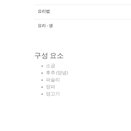
요리법
요리 - 생
구성 요소
소금
후추 (양념)
파슬리
양파
양고기