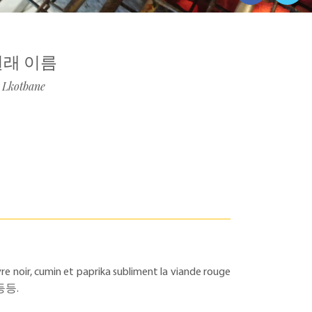
원래 이름
Lkotbane
, cumin et paprika subliment la viande rouge
. 등등.