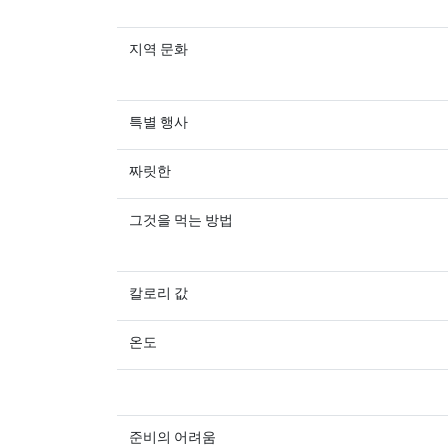
지역 문화
특별 행사
짜릿한
그것을 먹는 방법
칼로리 값
온도
준비의 어려움