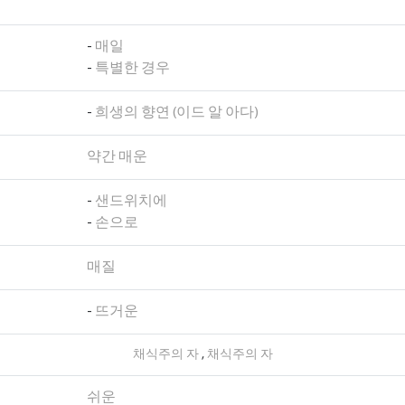
-
매일
-
특별한 경우
-
희생의 향연 (이드 알 아다)
약간 매운
-
샌드위치에
-
손으로
매질
-
뜨거운
채식주의 자
,
채식주의 자
쉬운