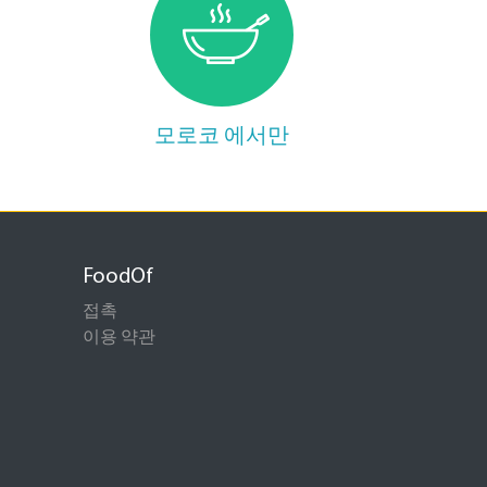
모로코 에서만
FoodOf
접촉
이용 약관