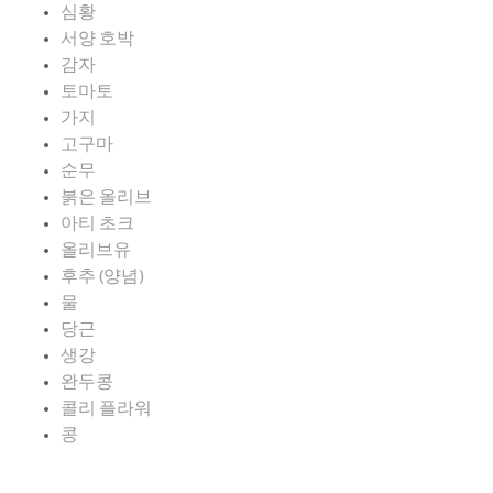
심황
서양 호박
감자
토마토
가지
고구마
순무
붉은 올리브
아티 초크
올리브유
후추 (양념)
물
당근
생강
완두콩
콜리 플라워
콩