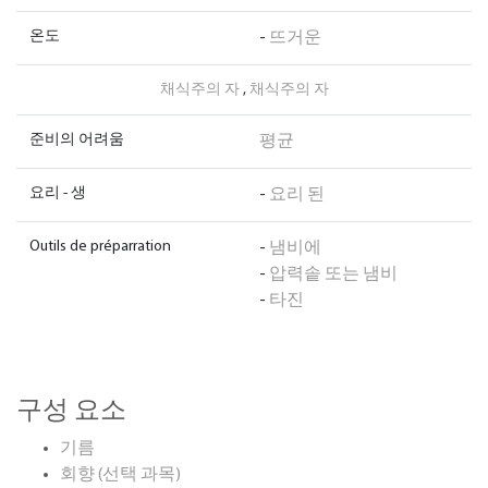
온도
-
뜨거운
채식주의 자
,
채식주의 자
준비의 어려움
평균
요리 - 생
-
요리 된
Outils de préparration
-
냄비에
-
압력솥 또는 냄비
-
타진
구성 요소
기름
회향 (선택 과목)