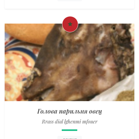
Голова парильня овец
Rrass dial lghenmi mfouer