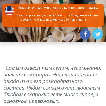
Помогите нам лучше узнать кухню вашей страны.
В настоящее время у нас есть 0 блюдо для Соединенные Штаты.
Добавление блюда не займет у вас больше минуты!
СУПЫ
| Самым известным супом, несомненно,
является «Харира». Это полноценное
блюдо из-за его разнообразного
состава. Рядом с этим очень любимым
блюдом в Марокко есть много супов, в
основном из зерновых.