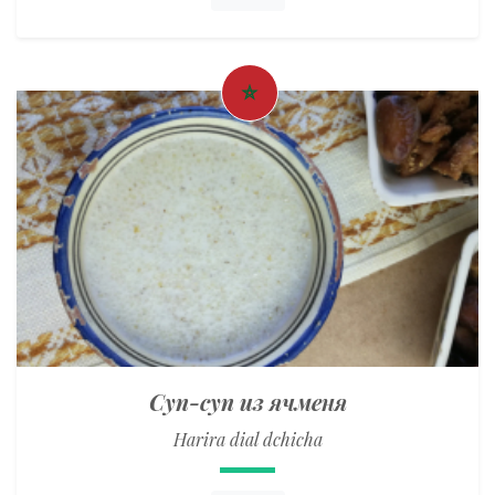
Суп-суп из ячменя
Harira dial dchicha